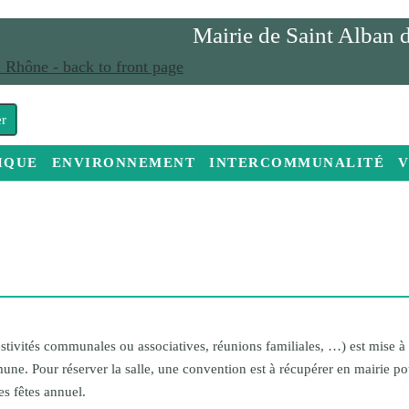
Mairie de Saint Alban
IQUE
ENVIRONNEMENT
INTERCOMMUNALITÉ
V
Réunions du Conseil Municipal
Pers
Services sociaux
Sall
Cimetière
Info
Urbanisme
 festivités communales ou associatives, réunions familiales, …) est mise 
ne. Pour réserver la salle, une convention est à récupérer en mairie pou
es fêtes annuel.