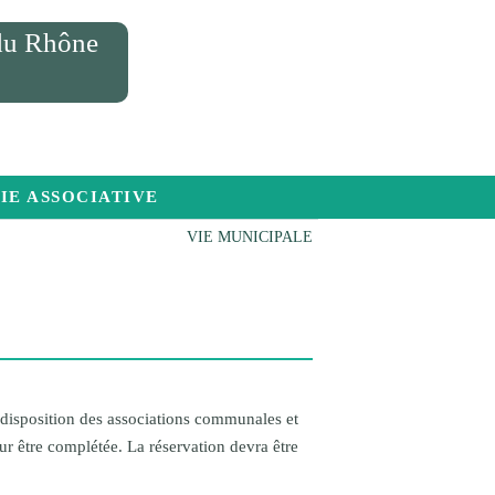
 du Rhône
IE ASSOCIATIVE
VIE MUNICIPALE
onnel et services municipaux
es communales
rmation sur les risques majeurs
à disposition des associations communales et
r être complétée. La réservation devra être