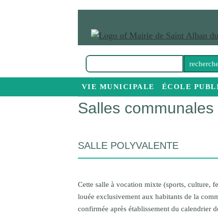
VIE MUNICIPALE
ÉCOLE PUBL
Salles communales
Le conseil municipal
Relais petite enfance
Bulletins municipaux
SALLE POLYVALENTE
Équipements sportifs et de loisir
Syndicats intercommunaux
Cette salle à vocation mixte (sports, culture,
louée exclusivement aux habitants de la commu
confirmée après établissement du calendrier d