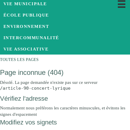
VIE MUNICIPALE
ÉCOLE PUBLIQUE
Le conseil municipal
Réunions du Conseil Municipal
ENVIRONNEMENT
Personnel et services municipaux
INTERCOMMUNALITÉ
Bulletins municipaux
Services sociaux
VIE ASSOCIATIVE
Salles communales
Relais petite enfance
Équipements sportifs et de loisir
TOUTES LES PAGES
Cimetière
Information sur les risques majeurs
Page inconnue (404)
Syndicats intercommunaux
Urbanisme
Désolé. La page demandée n'existe pas sur ce serveur
/article-90-concert-lyrique
Vérifiez l'adresse
Normalement nous préférons les caractères minuscules, et évitons les
signes d'espacement
Modifiez vos signets